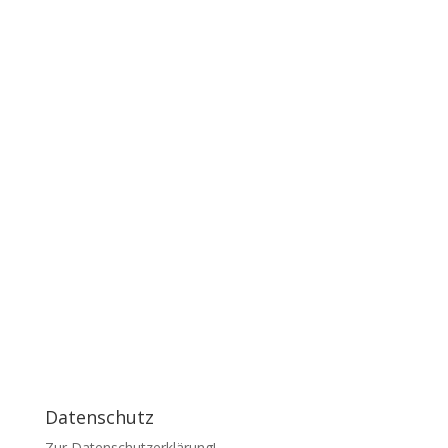
Name
Email Address
Company Name
Message
Send
Datenschutz
Zur Datenschutzerklärung!